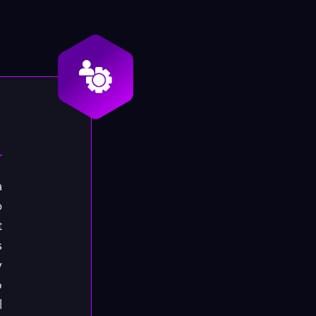
a
p
t
s
y
o
l