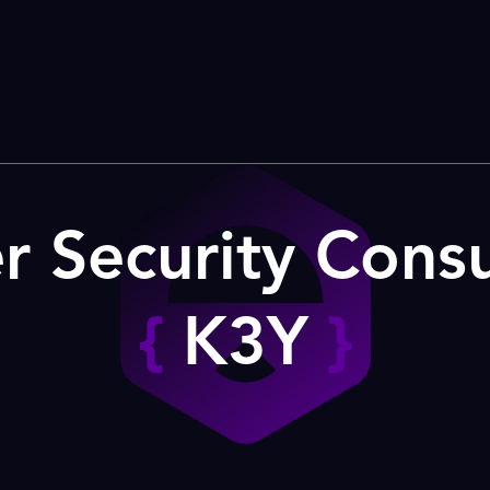
r Security Consu
{
K3Y
}