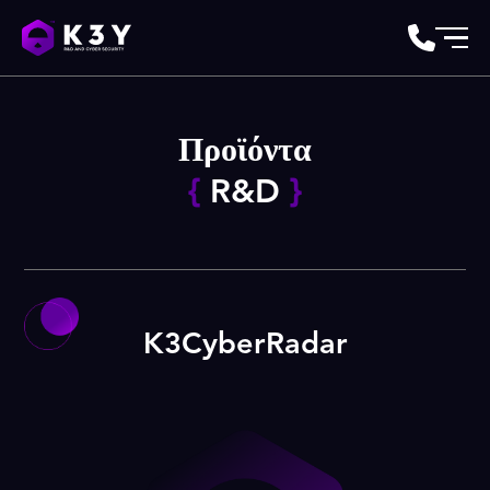
Προϊόντα
{
R&D
}
K3CyberRadar