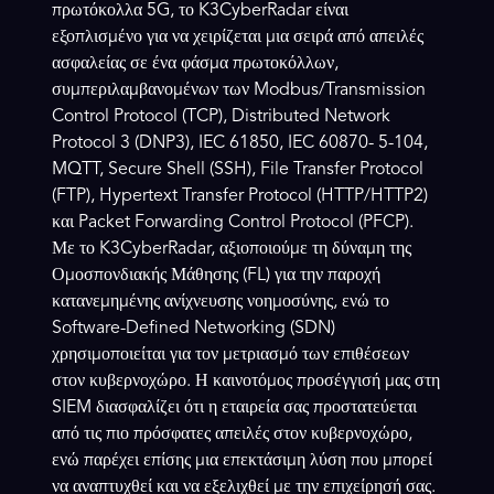
πρωτόκολλα 5G, το K3CyberRadar είναι
εξοπλισμένο για να χειρίζεται μια σειρά από απειλές
ασφαλείας σε ένα φάσμα πρωτοκόλλων,
συμπεριλαμβανομένων των Modbus/Transmission
Control Protocol (TCP), Distributed Network
Protocol 3 (DNP3), IEC 61850, IEC 60870- 5-104,
MQTT, Secure Shell (SSH), File Transfer Protocol
(FTP), Hypertext Transfer Protocol (HTTP/HTTP2)
και Packet Forwarding Control Protocol (PFCP).
Με το K3CyberRadar, αξιοποιούμε τη δύναμη της
Ομοσπονδιακής Μάθησης (FL) για την παροχή
κατανεμημένης ανίχνευσης νοημοσύνης, ενώ το
Software-Defined Networking (SDN)
χρησιμοποιείται για τον μετριασμό των επιθέσεων
στον κυβερνοχώρο. Η καινοτόμος προσέγγισή μας στη
SIEM διασφαλίζει ότι η εταιρεία σας προστατεύεται
από τις πιο πρόσφατες απειλές στον κυβερνοχώρο,
ενώ παρέχει επίσης μια επεκτάσιμη λύση που μπορεί
να αναπτυχθεί και να εξελιχθεί με την επιχείρησή σας.